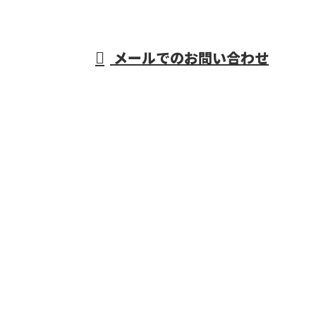
営業時間／9：00～17：00
メールでのお問い合わせ
府などで活動する株式会社R・L・Sにおまかせ
ホーム
業務案内
施工実績
採用情報
会社概要
BLOG
お問い合わせ
サイトマップ
重量物据付・機械据付工事なら大阪府などで活動する