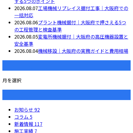
する5つのポイント
2026.08.07
工場機械リプレイス据付工事｜大阪府での
一括対応
2026.08.06
プラント機械据付｜大阪府で押さえる5つ
の工程管理と検査基準
2026.08.05
変電所機械据付｜大阪府の高圧機器設置と
安全基準
2026.08.04
機械移設｜大阪府の実務ガイドと費用相場
月別アーカイブ
月を選択
カテゴリー
お知らせ
92
コラム
5
新着情報
117
施工実績
7