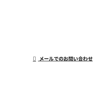
電話でのお問い合わせ
06-7654-8211
重量物据付・機械
据付工事なら大阪
営業時間／9：00～17：00
メールでのお問い合わせ
府などで活動する株式会社R・L・Sにおまかせ
ホーム
業務案内
施工実績
採用情報