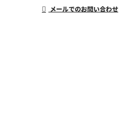
メールでのお問い合わせ
府などで活動する株式会社R・L・Sにおまかせ
ホーム
業務案内
施工実績
採用情報
会社概要
BLOG
お問い合わせ
サイトマップ
重量物据付・機械据付工事なら大阪府などで活動する
株式会社R・L・Sにおまかせ
〒579-8066