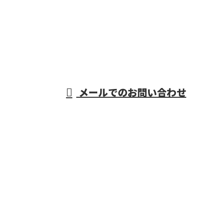
06-7654-8211
重量物据付・機械
据付工事なら大阪
営業時間／9：00～17：00
メールでのお問い合わせ
府などで活動する株式会社R・L・Sにおまかせ
ホーム
業務案内
施工実績
採用情報
会社概要
BLOG