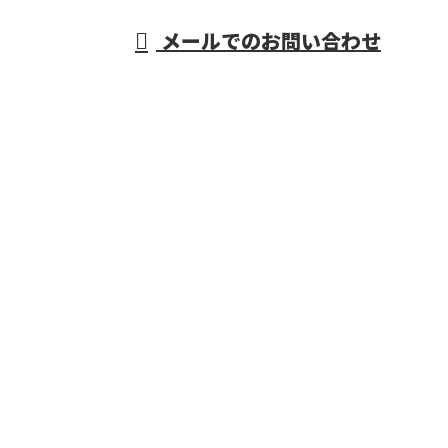
メールでのお問い合わせ
府などで活動する株式会社R・L・Sにおまかせ
ホーム
業務案内
施工実績
採用情報
会社概要
BLOG
お問い合わせ
サイトマップ
重量物据付・機械据付工事なら大阪府などで活動する
株式会社R・L・Sにおまかせ