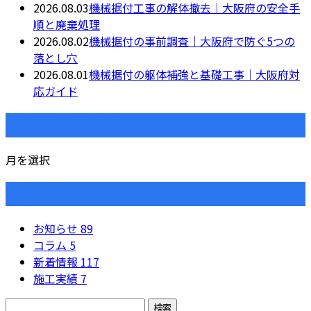
2026.08.03
機械据付工事の解体撤去｜大阪府の安全手
順と廃棄処理
2026.08.02
機械据付の事前調査｜大阪府で防ぐ5つの
落とし穴
2026.08.01
機械据付の躯体補強と基礎工事｜大阪府対
応ガイド
月別アーカイブ
月を選択
カテゴリー
お知らせ
89
コラム
5
新着情報
117
施工実績
7