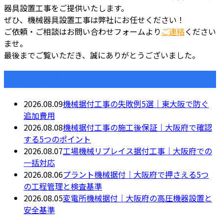
器具設置工事をご提供いたします。
ぜひ、機械器具設置工事は弊社にお任せください！
ご依頼・ご相談はお問い合わせフォームより
ご連絡
ください
ませ。
最後までご覧いただき、誠にありがとうございました。
最近の投稿
2026.08.09
機械据付工事の失敗例5選｜東大阪で防ぐ
追加費用
2026.08.08
機械据付工事の施工後保証｜大阪府で確認
する5つのポイント
2026.08.07
工場機械リプレイス据付工事｜大阪府での
一括対応
2026.08.06
プラント機械据付｜大阪府で押さえる5つ
の工程管理と検査基準
2026.08.05
変電所機械据付｜大阪府の高圧機器設置と
安全基準