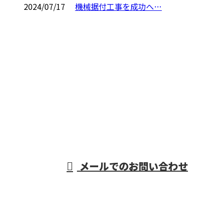
2024/07/17
機械据付工事を成功へ…
CONTACT
電話でのお問い合わせ
06-7654-8211
重量物据付・機械
据付工事なら大阪
営業時間／9：00～17：00
メールでのお問い合わせ
府などで活動する株式会社R・L・Sにおまかせ