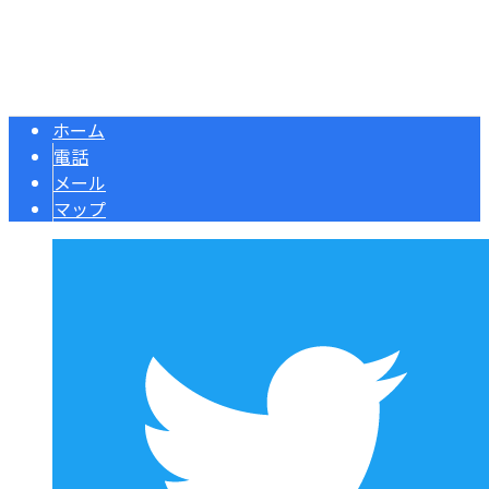
機械据付なら大阪府東大阪市の株式会社R・L・Sへ｜求人募
Copyright © 重量物据付・機械据付工事なら大阪府などで活動する株式会
社R・L・Sにおまかせ. All rights reserved.
ホーム
電話
メール
マップ