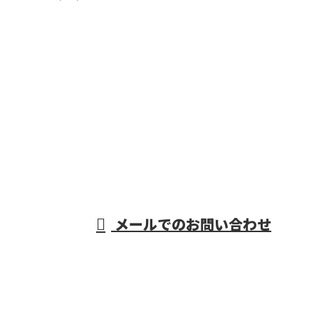
CONTACT
電話でのお問い合わせ
06-7654-8211
重量物据付・機械
据付工事なら大阪
営業時間／9：00～17：00
メールでのお問い合わせ
府などで活動する株式会社R・L・Sにおまかせ