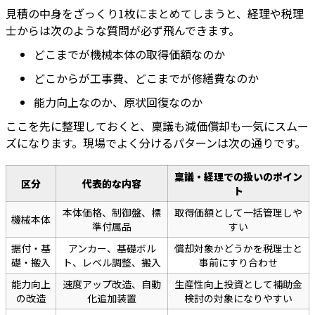
見積の中身をざっくり1枚にまとめてしまうと、経理や税理
士からは次のような質問が必ず飛んできます。
どこまでが機械本体の取得価額なのか
どこからが工事費、どこまでが修繕費なのか
能力向上なのか、原状回復なのか
ここを先に整理しておくと、稟議も減価償却も一気にスムー
ズになります。現場でよく分けるパターンは次の通りです。
稟議・経理での扱いのポイン
区分
代表的な内容
ト
本体価格、制御盤、標
取得価額として一括管理しや
機械本体
準付属品
すい
据付・基
アンカー、基礎ボル
償却対象かどうかを税理士と
礎・搬入
ト、レベル調整、搬入
事前にすり合わせ
能力向上
速度アップ改造、自動
生産性向上投資として補助金
の改造
化追加装置
検討の対象になりやすい