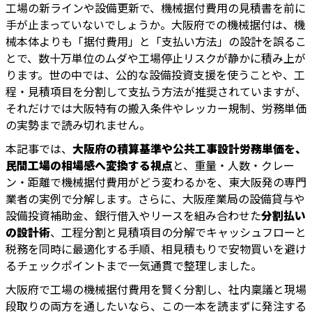
工場の新ラインや設備更新で、機械据付費用の見積書を前に
手が止まっていないでしょうか。大阪府での機械据付は、機
械本体よりも「据付費用」と「支払い方法」の設計を誤るこ
とで、数十万単位のムダや工場停止リスクが静かに積み上が
ります。世の中では、公的な設備投資支援を使うことや、工
程・見積項目を分割して支払う方法が推奨されていますが、
それだけでは大阪特有の搬入条件やレッカー規制、労務単価
の実勢まで読み切れません。
本記事では、
大阪府の積算基準や公共工事設計労務単価を、
民間工場の相場感へ変換する視点
と、重量・人数・クレー
ン・距離で機械据付費用がどう変わるかを、東大阪発の専門
業者の実例で分解します。さらに、大阪産業局の設備貸与や
設備投資補助金、銀行借入やリースを組み合わせた
分割払い
の設計術
、工程分割と見積項目の分解でキャッシュフローと
税務を同時に最適化する手順、相見積もりで安物買いを避け
るチェックポイントまで一気通貫で整理しました。
大阪府で工場の機械据付費用を賢く分割し、社内稟議と現場
段取りの両方を通したいなら、この一本を読まずに発注する