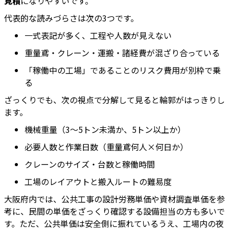
見積
になりやすいです。
代表的な読みづらさは次の3つです。
一式表記が多く、工程や人数が見えない
重量鳶・クレーン・運搬・諸経費が混ざり合っている
「稼働中の工場」であることのリスク費用が別枠で乗
る
ざっくりでも、次の視点で分解して見ると輪郭がはっきりし
ます。
機械重量（3〜5トン未満か、5トン以上か）
必要人数と作業日数（重量鳶何人×何日か）
クレーンのサイズ・台数と稼働時間
工場のレイアウトと搬入ルートの難易度
大阪府内では、公共工事の設計労務単価や資材調査単価を参
考に、民間の単価をざっくり確認する設備担当の方も多いで
す。ただ、公共単価は安全側に振れているうえ、工場内の夜