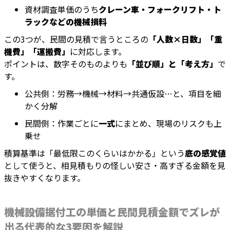
資材調査単価のうち
クレーン車・フォークリフト・ト
ラックなどの機械損料
この3つが、民間の見積で言うところの
「人数×日数」「重
機費」「運搬費」
に対応します。
ポイントは、数字そのものよりも
「並び順」と「考え方」
で
す。
公共側：労務→機械→材料→共通仮設…と、項目を細
かく分解
民間側：作業ごとに
一式
にまとめ、現場のリスクも上
乗せ
積算基準は「最低限このくらいはかかる」という
底の感覚値
として使うと、相見積もりの怪しい安さ・高すぎる金額を見
抜きやすくなります。
機械設備据付工の単価と民間見積金額でズレが
出る代表的な3要因を解説