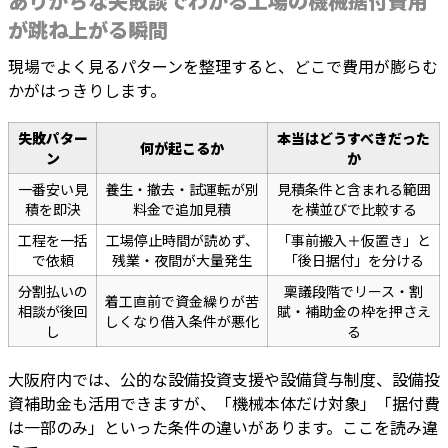
ありがちな失敗談でわかる工場の機械据付費用
が跳ね上がる瞬間
現場でよく見るパターンを整理すると、どこで費用が膨らむ
かがはっきりします。
失敗パター
本当はどうすべきだった
何が起こるか
ン
か
一番安い見
養生・撤去・試運転が別
見積条件と含まれる範囲
積を即決
料金で追加見積
を横並びで比較する
工程を一括
工場停止時間が読めず、
「事前搬入＋仮置き」と
で依頼
残業・夜間が大量発生
「後日据付」を分ける
分割払いの
稟議段階でリース・割
着工直前で資金繰りが苦
相談が後回
賦・補助金の枠を押さえ
しくなり借入条件が悪化
し
る
大阪府内では、公的な設備投資支援や設備貸与制度、設備投
資補助金も活用できますが、「機械本体だけ対象」「据付費
は一部のみ」といった条件の違いがあります。ここを読み違