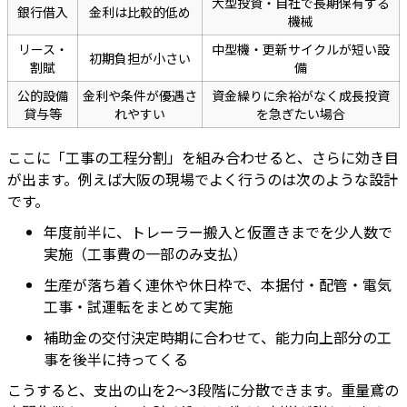
大型投資・自社で長期保有する
銀行借入
金利は比較的低め
機械
リース・
中型機・更新サイクルが短い設
初期負担が小さい
割賦
備
公的設備
金利や条件が優遇さ
資金繰りに余裕がなく成長投資
貸与等
れやすい
を急ぎたい場合
ここに「工事の工程分割」を組み合わせると、さらに効き目
が出ます。例えば大阪の現場でよく行うのは次のような設計
です。
年度前半に、トレーラー搬入と仮置きまでを少人数で
実施（工事費の一部のみ支払）
生産が落ち着く連休や休日枠で、本据付・配管・電気
工事・試運転をまとめて実施
補助金の交付決定時期に合わせて、能力向上部分の工
事を後半に持ってくる
こうすると、支出の山を2〜3段階に分散できます。重量鳶の