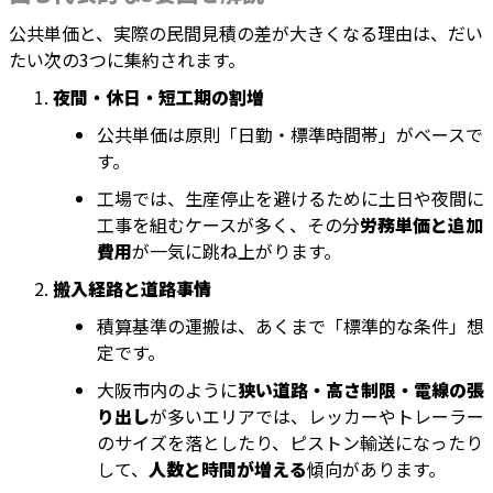
公共単価と、実際の民間見積の差が大きくなる理由は、だい
たい次の3つに集約されます。
夜間・休日・短工期の割増
公共単価は原則「日勤・標準時間帯」がベースで
す。
工場では、生産停止を避けるために土日や夜間に
工事を組むケースが多く、その分
労務単価と追加
費用
が一気に跳ね上がります。
搬入経路と道路事情
積算基準の運搬は、あくまで「標準的な条件」想
定です。
大阪市内のように
狭い道路・高さ制限・電線の張
り出し
が多いエリアでは、レッカーやトレーラー
のサイズを落としたり、ピストン輸送になったり
して、
人数と時間が増える
傾向があります。