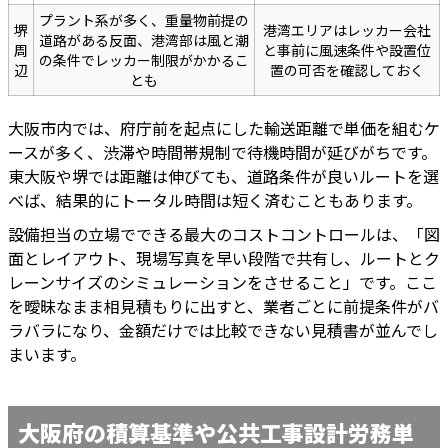
プラント系が多く、重量物前提の
堺
港湾エリアはレッカー会社
道路がある反面、港湾部は風と潮
周
と事前に風速条件や設置位
の条件でレッカー制限がかかるこ
辺
置の可否を確認しておく
とも
大阪市内では、府庁前を起点にした輸送距離で単価を組むケ
ースが多く、渋滞や時間帯規制で待機時間が延びがちです。
東大阪や堺では距離は伸びても、道路条件が良いルートを選
べば、結果的にトータル時間は短く済むこともあります。
設備担当の立場でできる最大のコストコントロールは、「図
面とレイアウト、現場写真を早い段階で共有し、ルートとク
レーンサイズのシミュレーションをさせること」です。ここ
を曖昧なまま相見積もりに出すと、業者ごとに前提条件がバ
ラバラになり、金額だけでは比較できない見積書が並んでし
まいます。
大阪府の積算基準や公共工事設計労務単