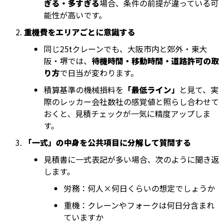
ぎる・多すぎる
場合、条件の前提が違っている可
能性が高いです。
重機費をエリアごとに意識する
同じ25tクレーンでも、大阪市内と郊外・東大
阪・堺では、
待機時間・移動時間・道路許可の取
り方
で日当が変わります。
積算基準の機械損料を
「最低ライン」
と見て、実
際のレッカー会社数社の感覚値と照らし合わせて
おくと、見積チェックが一気に精度アップしま
す。
「一式」の中身を公共項目に分解して質問する
見積書に一式表記が多い場合、次のように聞き返
します。
労務：何人×何日くらいの想定でしょうか
重機：クレーンやフォークは何日分含まれ
ていますか