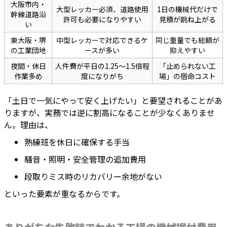
大阪市内・
大型レッカー必須、道路使用
1日の機械代だけで
幹線道路沿
許可も必要になりやすい
見積が跳ね上がる
い
東大阪・堺
中型レッカーで対応できるケ
同じ重量でも総額が
の工業団地
ースが多い
抑えやすい
夜間・休日
人件費が平日の1.25〜1.5倍程
「止められない工
作業多め
度になりがち
場」の宿命コスト
「土日で一気にやって安く上げたい」と要望されることがあ
りますが、実務では逆に割高になることが少なくありませ
ん。理由は、
熟練班を休日に確保する手当
騒音・照明・安全管理の追加費用
段取りミス時のリカバリー余地がない
といった要素が重なるからです。