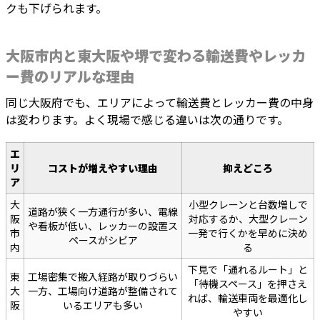
クも下げられます。
大阪市内と東大阪や堺で変わる輸送費やレッカ
ー費のリアルな理由
同じ大阪府でも、エリアによって輸送費とレッカー費の中身
は変わります。よく現場で感じる違いは次の通りです。
エ
リ
コストが増えやすい理由
抑えどころ
ア
大
小型クレーンと台数増しで
道路が狭く一方通行が多い、電線
阪
対応するか、大型クレーン
や看板が低い、レッカーの設置ス
市
一発で行くかを早めに決め
ペースがシビア
内
る
下見で「通れるルート」と
東
工場密集で搬入経路が取りづらい
「待機スペース」を押さえ
大
一方、工場向け道路が整備されて
れば、輸送車両を最適化し
阪
いるエリアも多い
やすい