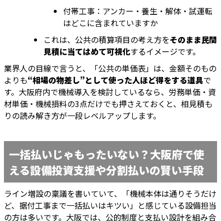
付帯工事：アンカー・養生・解体・試運転
はどこに含まれていますか
これは、公共の積算項目の考え方を
そのまま民間
見積に当てはめて可視化
するイメージです。
業界人の目線で言うと、「公共の単価表」は、金額そのもの
よりも
“相場の物差し”として使った人ほど得をする道具
で
す。大阪府内で機械導入を検討しているなら、労務単価・資
材単価・機械損料の3点だけでも押さえておくと、相見積も
りの読み解き方が一段レベルアップします。
一括払いじゃもったいない？大阪府で使
える設備投資支援や分割払いの賢い手段
ライン増設の稟議を書いていて、「機械本体は通りそうだけ
ど、据付工事まで一括払いはキツい」と感じている設備担当
の方は多いです。大阪では、公的制度と支払い設計を組み合