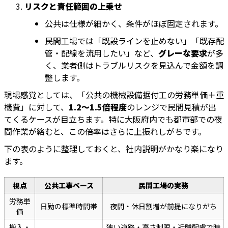
リスクと責任範囲の上乗せ
公共は仕様が細かく、条件がほぼ固定されます。
民間工場では「既設ラインを止めない」「既存配
管・配線を流用したい」など、
グレーな要求
が多
く、業者側はトラブルリスクを見込んで金額を調
整します。
現場感覚としては、「公共の機械設備据付工の労務単価＋重
機費」に対して、
1.2〜1.5倍程度
のレンジで民間見積が出
てくるケースが目立ちます。特に大阪府内でも都市部での夜
間作業が絡むと、この倍率はさらに上振れしがちです。
下の表のように整理しておくと、社内説明がかなり楽になり
ます。
視点
公共工事ベース
民間工場の実務
労務単
日勤の標準時間帯
夜間・休日割増が前提になりがち
価
搬入・
狭い道路・高さ制限・近隣配慮で時