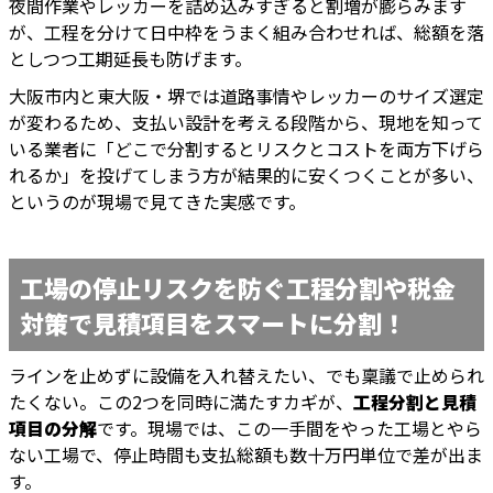
夜間作業やレッカーを詰め込みすぎると割増が膨らみます
が、工程を分けて日中枠をうまく組み合わせれば、総額を落
としつつ工期延長も防げます。
大阪市内と東大阪・堺では道路事情やレッカーのサイズ選定
が変わるため、支払い設計を考える段階から、現地を知って
いる業者に「どこで分割するとリスクとコストを両方下げら
れるか」を投げてしまう方が結果的に安くつくことが多い、
というのが現場で見てきた実感です。
工場の停止リスクを防ぐ工程分割や税金
対策で見積項目をスマートに分割！
ラインを止めずに設備を入れ替えたい、でも稟議で止められ
たくない。この2つを同時に満たすカギが、
工程分割と見積
項目の分解
です。現場では、この一手間をやった工場とやら
ない工場で、停止時間も支払総額も数十万円単位で差が出ま
す。