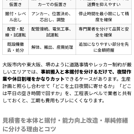
仮置き
カーでの仮置き
送費を抑えやすい
据付・レベ
アンカー、位置決め、
停止時間を最小限にして精
ル出し
芯出し、調整
度を確保
配管・配
配管接続、電気工事、
専門業者を分けて品質と安
線・試運転
試運転
全を確保
既設機撤
追加になりやすい部分を先
解体、搬出、産廃処理
去・処分
に金額把握
大阪市内や東大阪、堺のように道路事情やレッカー制約が厳
しいエリアでは、
事前搬入と本据付を分けるだけで、夜間作
業や休日割増をかなりカット
できるケースがあります。生産
計画と照らし合わせて「どこを土日夜間に寄せるか」「どこ
は平日の空き時間で回すか」を、工程表レベルで業者と共有
しておくと、工期も費用もブレにくくなります。
見積書を本体と据付・能力向上改造・単純修繕
に分ける理由とコツ