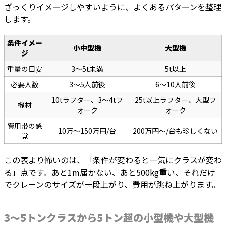
ざっくりイメージしやすいように、よくあるパターンを整理
します。
条件イメー
小中型機
大型機
ジ
重量の目安
3〜5t未満
5t以上
必要人数
3〜5人前後
6〜10人前後
10tラフター、3〜4tフ
25t以上ラフター、大型フ
機材
ォーク
ォーク
費用帯の感
10万〜150万円/台
200万円〜/台も珍しくない
覚
この表より怖いのは、「条件が変わると一気にクラスが変わ
る」点です。あと1m届かない、あと500kg重い、それだけ
でクレーンのサイズが一段上がり、費用が跳ね上がります。
3〜5トンクラスから5トン超の小型機や大型機