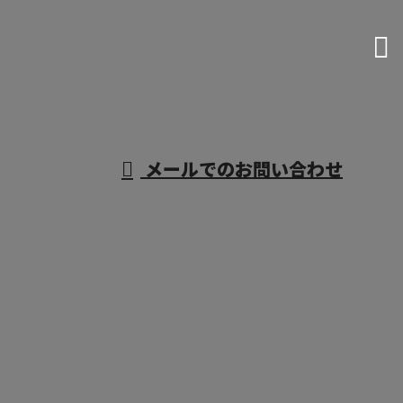
06-7654-8211
重量物据付・機械
据付工事なら大阪
営業時間／9：00～17：00
メールでのお問い合わせ
府などで活動する株式会社R・L・Sにおまかせ
ホーム
業務案内
施工実績
採用情報
会社概要
BLOG