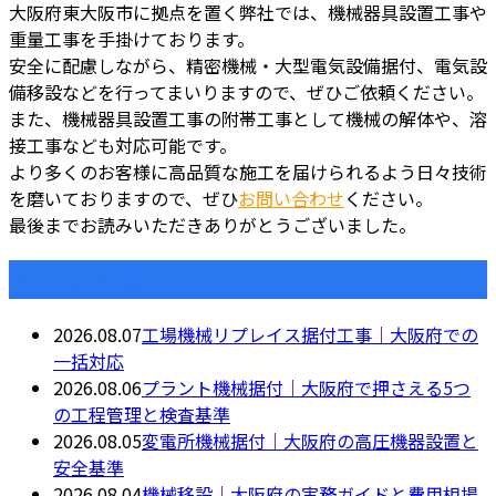
大阪府東大阪市に拠点を置く弊社では、機械器具設置工事や
重量工事を手掛けております。
安全に配慮しながら、精密機械・大型電気設備据付、電気設
備移設などを行ってまいりますので、ぜひご依頼ください。
また、機械器具設置工事の附帯工事として機械の解体や、溶
接工事なども対応可能です。
より多くのお客様に高品質な施工を届けられるよう日々技術
を磨いておりますので、ぜひ
お問い合わせ
ください。
最後までお読みいただきありがとうございました。
最近の投稿
2026.08.07
工場機械リプレイス据付工事｜大阪府での
一括対応
2026.08.06
プラント機械据付｜大阪府で押さえる5つ
の工程管理と検査基準
2026.08.05
変電所機械据付｜大阪府の高圧機器設置と
安全基準
2026.08.04
機械移設｜大阪府の実務ガイドと費用相場